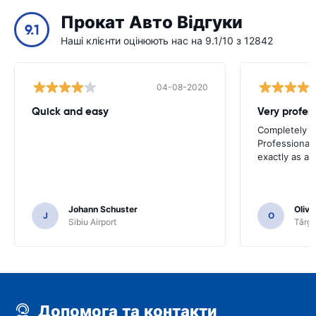
Прокат Авто Відгуки
9.1
Наші клієнти оцінюють нас на 9.1/10 з 12842
04-08-2020
Quick and easy
Completely sa
Professional 
exactly as ad
Johann Schuster
Olivi
J
O
Sibiu Airport
Târgu
Допомога та контакти