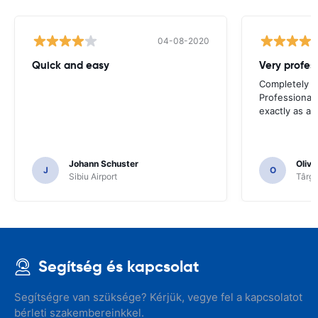
04-08-2020
Quick and easy
Completely sa
Professional 
exactly as ad
Johann Schuster
Olivi
J
O
Sibiu Airport
Târgu
Segítség és kapcsolat
Segítségre van szüksége? Kérjük, vegye fel a kapcsolatot
bérleti szakembereinkkel.