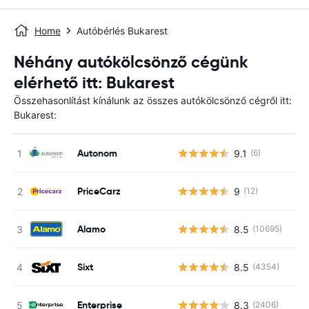
Home
Autóbérlés Bukarest
Néhány autókölcsönző cégünk
elérhető itt: Bukarest
Összehasonlítást kínálunk az összes autókölcsönző cégről itt:
Bukarest:
Autonom
9.1
(6)
PriceCarz
9
(12)
Alamo
8.5
(10695)
Sixt
8.5
(4354)
Enterprise
8.3
(2406)