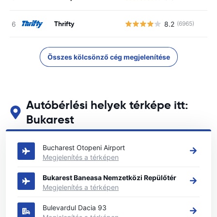
Thrifty
8.2
(6965)
Összes kölcsönző cég megjelenítése
Autóbérlési helyek térképe itt:
Bukarest
Tekintse meg fő autóbérlési helyeinket itt: Bukarest
Bucharest Otopeni Airport
Megjelenítés a térképen
Bukarest Baneasa Nemzetközi Repülőtér
Megjelenítés a térképen
Bulevardul Dacia 93