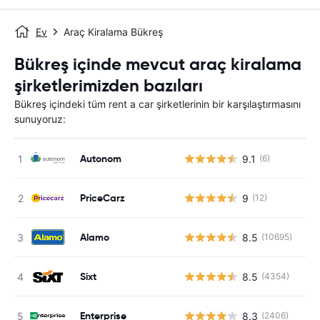
Ev
Araç Kiralama Bükreş
Bükreş içinde mevcut araç kiralama
şirketlerimizden bazıları
Bükreş içindeki tüm rent a car şirketlerinin bir karşılaştırmasını
sunuyoruz:
Autonom
9.1
(6)
PriceCarz
9
(12)
Alamo
8.5
(10695)
Sixt
8.5
(4354)
Enterprise
8.3
(2406)