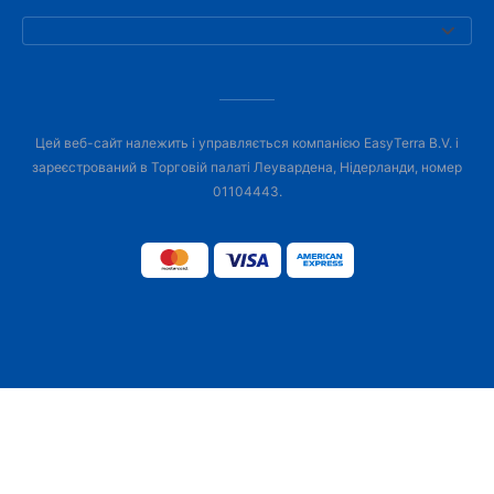
Цей веб-сайт належить і управляється компанією EasyTerra B.V. і
зареєстрований в Торговій палаті Леувардена, Нідерланди, номер
01104443.