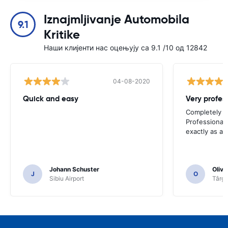
Iznajmljivanje Automobila
9.1
Kritike
Наши клијенти нас оцењују са 9.1 /10 од 12842
04-08-2020
Quick and easy
Completely sa
Professional 
exactly as ad
Johann Schuster
Olivi
J
O
Sibiu Airport
Târgu