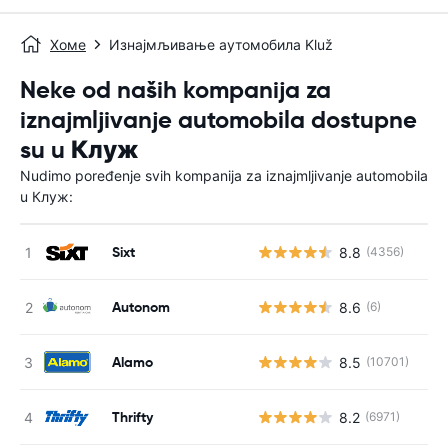
Хоме
Изнајмљивање аутомобила Kluž
Neke od naših kompanija za
iznajmljivanje automobila dostupne
su u Клуж
Nudimo poređenje svih kompanija za iznajmljivanje automobila
u Клуж:
Sixt
8.8
(4356)
Autonom
8.6
(6)
Alamo
8.5
(10701)
Thrifty
8.2
(6971)