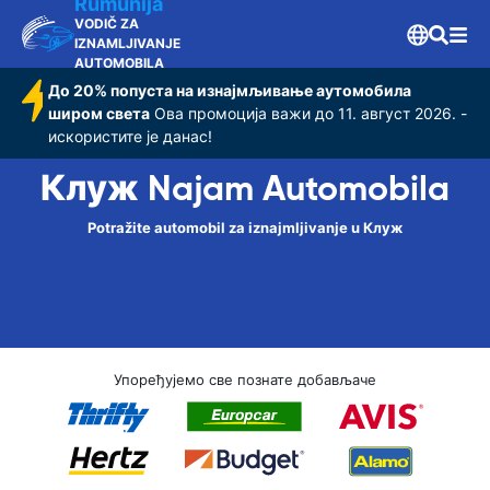
Rumunija
VODIČ ZA
IZNAMLJIVANJE
AUTOMOBILA
До 20% попуста на изнајмљивање аутомобила
широм света
Ова промоција важи до 11. август 2026. -
искористите је данас!
Клуж Najam Automobila
Potražite automobil za iznajmljivanje u Клуж
Упоређујемо све познате добављаче