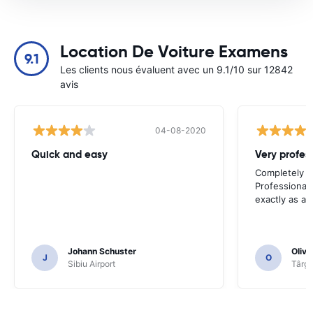
Location De Voiture Examens
9.1
Les clients nous évaluent avec un 9.1/10 sur 12842
avis
04-08-2020
Quick and easy
Completely sa
Professional 
exactly as ad
Johann Schuster
Olivi
J
O
Sibiu Airport
Târgu