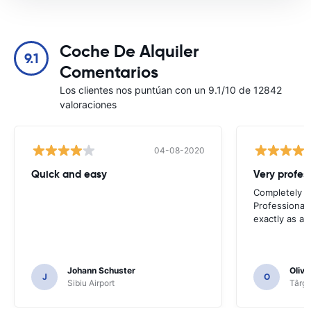
Coche De Alquiler
9.1
Comentarios
Los clientes nos puntúan con un 9.1/10 de 12842
valoraciones
04-08-2020
Quick and easy
Completely sa
Professional 
exactly as ad
Johann Schuster
Olivi
J
O
Sibiu Airport
Târgu