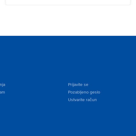
nja
Prijavite se
kam
Pozabljeno geslo
Ustvarite račun