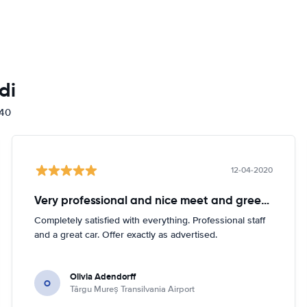
di
840
12-04-2020
Very professional and nice meet and greeter. Intelligent and caring.
Completely satisfied with everything. Professional staff
and a great car. Offer exactly as advertised.
Olivia Adendorff
O
Târgu Mureș Transilvania Airport