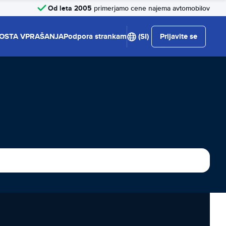
Od leta 2005
primerjamo cene najema avtomobilov
OSTA VPRAŠANJA
Podpora strankam
(SI)
Prijavite se