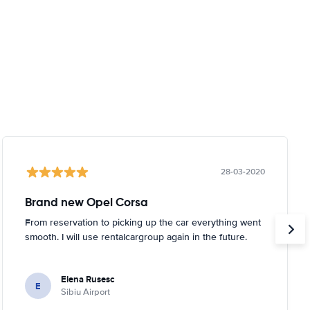
28-03-2020
Brand new Opel Corsa
From reservation to picking up the car everything went
smooth. I will use rentalcargroup again in the future.
Elena Rusesc
E
Sibiu Airport