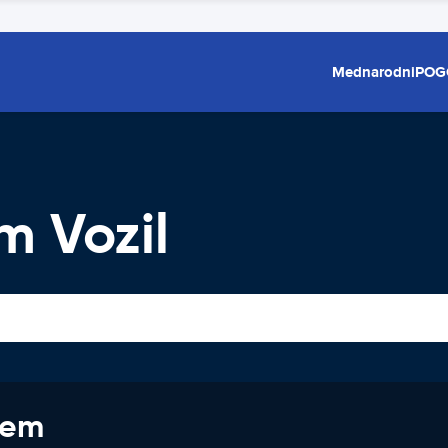
Mednarodni
POG
m Vozil
jem