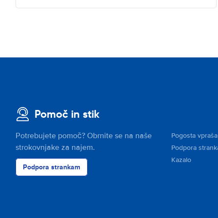
Pomoč in stik
Potrebujete pomoč? Obrnite se na naše
Pogosta vpraša
strokovnjake za najem.
Podpora stran
Kazalo
Podpora strankam