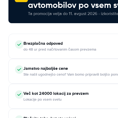
avtomobilov po vsem s
Ta promocija velja do 11. avgust 2026 - izkoristit
Brezplačna odpoved
do 48 ur pred načrtovanim časom prevzema
Jamstvo najboljše cene
Ste našli ugodnejšo ceno? Vam bomo pripravili boljšo pon
Več kot 24000 lokacij za prevzem
Lokacije po vsem svetu