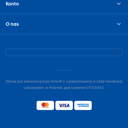
Konto
O nas
Strona jest własnością EasyTerra B.V. zarejestrowanej w Izbie Handlowej
Leeuwarden, w Holandii, pod numerem 01104443.