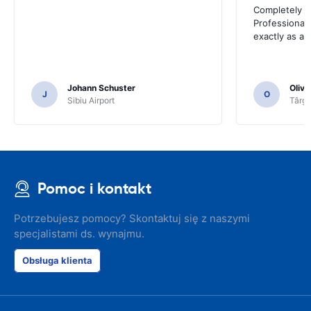
Completely sa
Professional 
exactly as ad
Johann Schuster
Olivi
J
O
Sibiu Airport
Târgu
Pomoc i kontakt
Potrzebujesz pomocy? Skontaktuj się z naszymi
specjalistami ds. wynajmu.
Obsługa klienta