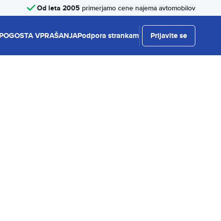
Od leta 2005
primerjamo cene najema avtomobilov
POGOSTA VPRAŠANJA
Podpora strankam
Prijavite se