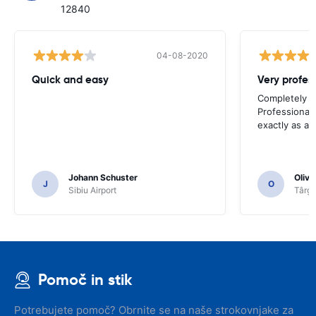
12840
04-08-2020
Quick and easy
Completely sa
Professional 
exactly as ad
Johann Schuster
Olivi
J
O
Sibiu Airport
Târgu
Pomoč in stik
Potrebujete pomoč? Obrnite se na naše strokovnjake za