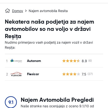
Domov
Najem avtomobila Resita
Nekatera naša podjetja za najem
avtomobilov so na voljo v državi
Reșița
Nudimo primerjavo vseh podjetij za najem vozil v državi
Reșița:
Autonom
8.9
(6)
St
Flexicar
7.5
(27)
St
Najem Avtomobila Pregledi
9.1
Naše stranke nas ocenjujejo z oceno 9.1/10 od