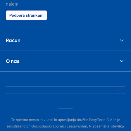
najem.
Podpora strankam
Račun
O nas
To spletno mesto je v lasti in upravljanju družbe EasyTerra B.V. in je
registrirano pri Gospodarski zbornici Leeuwarden, Nizozemska, številka