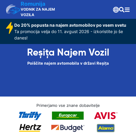
Romunija
VODNIK ZA NAJEM
VOZILA
Do 20% popusta na najem avtomobilov po vsem svetu
Ta promocija velja do 11. avgust 2026 - izkoristite jo še
danes!
Reșița Najem Vozil
Poiščite najem avtomobila v državi Reșița
Primerjamo vse znane dobavitelje