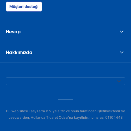
Müşteri desteği
Hesap
Hakkımızda
Bu web sitesi EasyTerra B.V.'ye aittir ve onun tarafından işletilmektedir ve
Leeuwarden, Hollanda Ticaret Odası'na kayıtlıdır, numarası 01104443