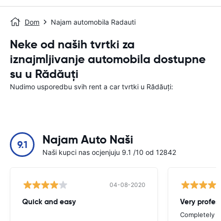
Dom
Najam automobila Radauti
Neke od naših tvrtki za
iznajmljivanje automobila dostupne
su u Rădăuți
Nudimo usporedbu svih rent a car tvrtki u Rădăuți:
Najam Auto Naši
9.1
Naši kupci nas ocjenjuju 9.1 /10 od 12842
04-08-2020
Quick and easy
Completely sa