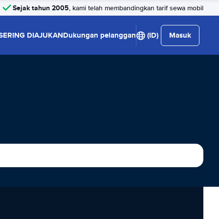
Sejak tahun 2005
, kami telah membandingkan tarif sewa mobil
SERING DIAJUKAN
Dukungan pelanggan
(ID)
Masuk