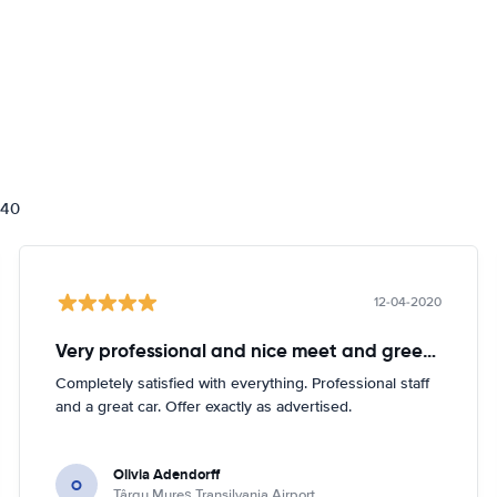
840
12-04-2020
Very professional and nice meet and greeter. Intelligent and caring.
Completely satisfied with everything. Professional staff
and a great car. Offer exactly as advertised.
Olivia Adendorff
O
Târgu Mureș Transilvania Airport