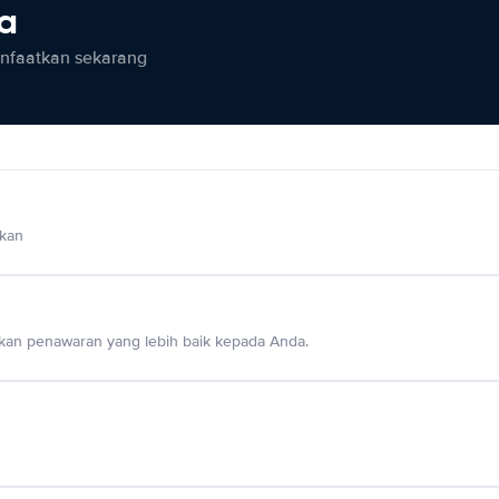
ia
anfaatkan sekarang
lkan
an penawaran yang lebih baik kepada Anda.