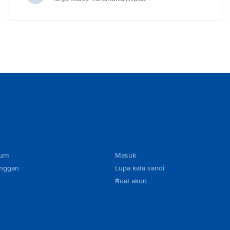
mum
Masuk
anggan
Lupa kata sandi
Buat akun