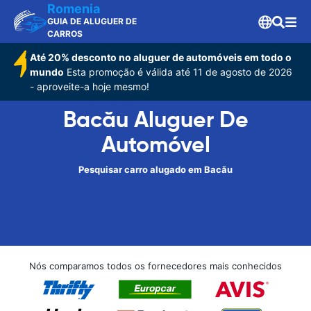
Romenia
GUIA DE ALUGUER DE
CARROS
Até 20% desconto no aluguer de automóveis em todo o
mundo
Esta promoção é válida até 11 de agosto de 2026
- aproveite-a hoje mesmo!
Bacău Aluguer De
Automóvel
Pesquisar carro alugado em Bacău
Nós comparamos todos os fornecedores mais conhecidos