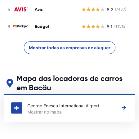
Avis
8.2
(7437)
N
Budget
8.1
(11512)
N
Mostrar todas as empresas de aluguer
Mapa das locadoras de carros
em Bacău
Veja nossos principais locais de aluguel de carros em Bacău
George Enescu International Airport
Mostrar no mapa