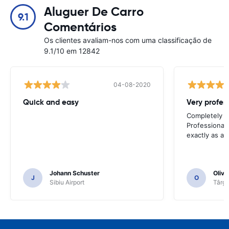
Aluguer De Carro
9.1
Comentários
Os clientes avaliam-nos com uma classificação de
9.1/10 em 12842
04-08-2020
Quick and easy
Completely sa
Professional 
exactly as ad
Johann Schuster
Olivi
J
O
Sibiu Airport
Târgu