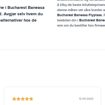
å tilby de beste bilutleieprisen
ene i
Bucharest Baneasa
denne måten vet våre kunder at 
id. Avgjør selv hvem du
Bucharest Baneasa Flyplass
. 
ealternativer hos de
Bucharest Banea
leiebilen din i
enn om du bestiller hos firmae
12-04-2020