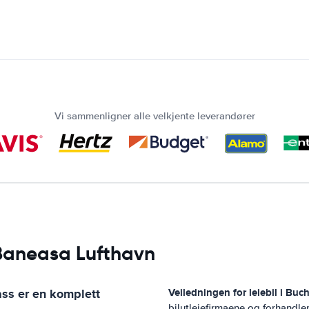
Vi sammenligner alle velkjente leverandører
 Baneasa Lufthavn
ass
er en komplett
Veiledningen for leiebil i
Buch
bilutleiefirmaene og forhandle