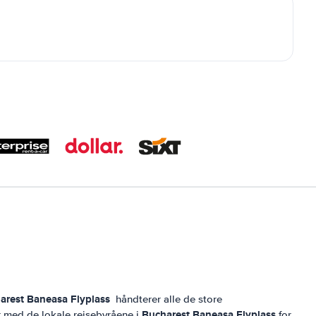
arest Baneasa Flyplass
håndterer alle de store
Bucharest Baneasa Flyplass
r med de lokale reisebyråene i
for