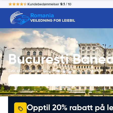
9.1
Kundebedømmelser
/ 10
Romania
VEILEDNING FOR LEIEBIL
Bucuresti Banea
Søk etter leiebil i Bucuresti Baneasa Lufthavn
Opptil 20% rabatt på le