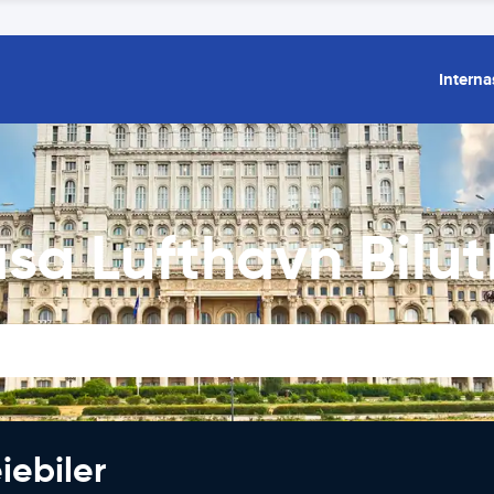
Interna
sa Lufthavn Bilut
iebiler