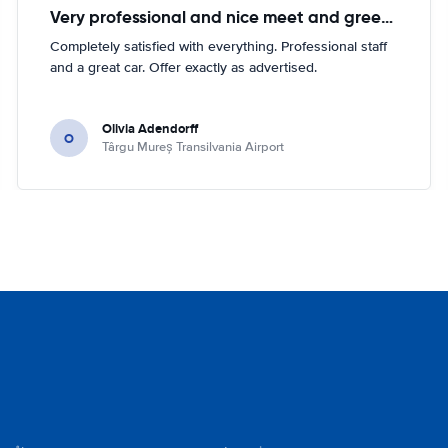
Very professional and nice meet and greeter. Intelligent and caring.
Completely satisfied with everything. Professional staff
and a great car. Offer exactly as advertised.
Olivia Adendorff
O
Târgu Mureș Transilvania Airport