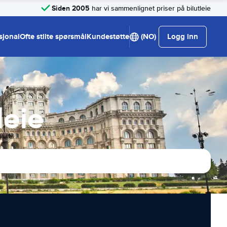
Siden 2005
har vi sammenlignet priser på bilutleie
sjonal
Ofte stilte spørsmål
Kundestøtte
(NO)
Logg inn
leie