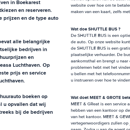
jven in
Boekarest
website over hoe om te betale
tkiezen en reserveren.
maken van een kaart, zelfs me
de prijzen en de type auto
Wat doe SHUTTLE BUS ?
De SHUTTLE BUS is een optie 
bevat alle belangrijke
de auto. Op onze website kunt 
selijke bedrijven in
de SHUTTLE BUS is een gratis
plaatselijke verhuurder. De b
huurprijzen en
aankomsthal en brengt u naar 
easa Luchthaven
. Op
problemen hebt met het vinde
ste prijs en service
u bellen met het telefoonnumm
uchthaven
.
u instrueren over hoe te vind
w huurauto boeken op
Wat doet MEET & GROTE bet
al u opvallen dat wij
MEET & GReat is een service aa
hebben van een kantoor op de l
reeks bij de bedrijven
van het kantoor. MEET & GEWE
vertegenwoordigers zullen op 
naam. Zodra u aan de agent op h