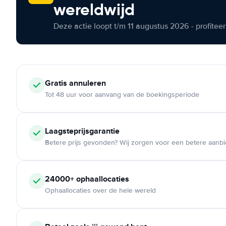
wereldwijd
Deze actie loopt t/m 11 augustus 2026 - profite
Gratis annuleren
Tot 48 uur voor aanvang van de boekingsperiode
Laagsteprijsgarantie
Betere prijs gevonden? Wij zorgen voor een betere aanb
24000+ ophaallocaties
Ophaallocaties over de hele wereld