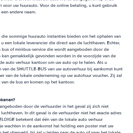
n voor uw huurauto. Voor de online betaling, u kunt gebruik
t een andere naam.
die sommige huurauto instanties bieden om het ophalen van
u een lokale leverancier die direct aan de luchthaven. Echter,
 bus of minibus-service die wordt aangeboden door de
us kan gemakkelijk gevonden worden in de voorzijde van de
de auto verhuur kantoor om uw auto op te halen. Als u
n van de SHUTTLE-BUS van uw autoverhuur bij aankomst kunt
er van de lokale onderneming op uw autohuur voucher. Zij zal
en van de bus en komen op het kantoor.
ekenen?
ngeboden door de verhuurder in het geval zij zich niet
uchthaven. In dit geval is de verhuurder niet het exacte adres
LDIGE betekent dat één van de lokale auto verhuur
je wachten in de aankomst hal holding een poster met uw
et vliegveld, hij zal u leiden naar de auto of naar het lokale