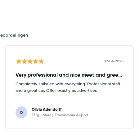
beoordelingen
12-04-2020
Very professional and nice meet and greeter. Intelligent and caring.
Completely satisfied with everything. Professional staff
and a great car. Offer exactly as advertised.
Olivia Adendorff
O
Târgu Mureș Transilvania Airport