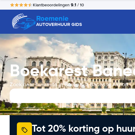
9.1
Klantbeoordelingen
/ 10
Roemenie
AUTOVERHUUR GIDS
Boekarest Bane
Zoek naar huurauto in Boekarest Baneasa Airport
Tot 20% korting op huu