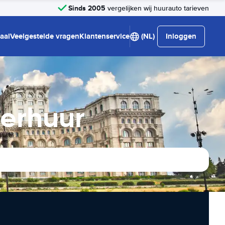
Sinds 2005
vergelijken wij huurauto tarieven
aal
Veelgestelde vragen
Klantenservice
(NL)
Inloggen
verhuur