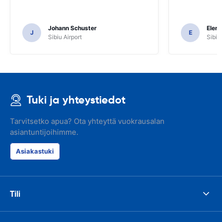
Johann Schuster
Elen
J
E
Sibiu Airport
Sibiu
Tuki ja yhteystiedot
Tarvitsetko apua? Ota yhteyttä vuokrausalan
asiantuntijoihimme.
Asiakastuki
Tili