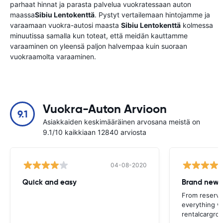
parhaat hinnat ja parasta palvelua vuokratessaan auton
maassa
Sibiu Lentokenttä
. Pystyt vertailemaan hintojamme ja
varaamaan vuokra-autosi maasta
Sibiu Lentokenttä
kolmessa
minuutissa samalla kun toteat, että meidän kauttamme
varaaminen on yleensä paljon halvempaa kuin suoraan
vuokraamolta varaaminen.
Vuokra-Auton Arvioon
9.1
Asiakkaiden keskimääräinen arvosana meistä on
9.1/10 kaikkiaan 12840 arviosta
04-08-2020
Quick and easy
Brand new 
From reservat
everything we
rentalcargrou