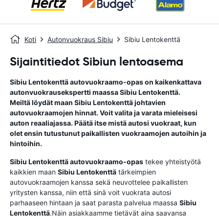
Koti
Autonvuokraus Sibiu
Sibiu Lentokenttä
Sijaintitiedot Sibiun lentoasema
Sibiu Lentokenttä
autovuokraamo-opas
on kaikenkattava
autonvuokrausekspertti maassa
Sibiu Lentokenttä
.
Meiltä löydät maan
Sibiu Lentokenttä
johtavien
autovuokraamojen hinnat. Voit valita ja varata mieleisesi
auton reaaliajassa. Päätä itse mistä autosi vuokraat, kun
olet ensin tutustunut paikallisten vuokraamojen autoihin ja
hintoihin.
Sibiu Lentokenttä
autovuokraamo-opas
tekee yhteistyötä
kaikkien maan
Sibiu Lentokenttä
tärkeimpien
autovuokraamojen kanssa sekä neuvottelee paikallisten
yritysten kanssa, niin että sinä voit vuokrata autosi
parhaaseen hintaan ja saat parasta palvelua maassa
Sibiu
Lentokenttä
.Näin asiakkaamme tietävät aina saavansa