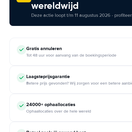
wereldwijd
Deze actie loopt t/m 11 augustus 2026 - profite
Gratis annuleren
Tot 48 uur voor aanvang van de boekingsperiode
Laagsteprijsgarantie
Betere prijs gevonden? Wij zorgen voor een betere aanb
24000+ ophaallocaties
Ophaallocaties over de hele wereld