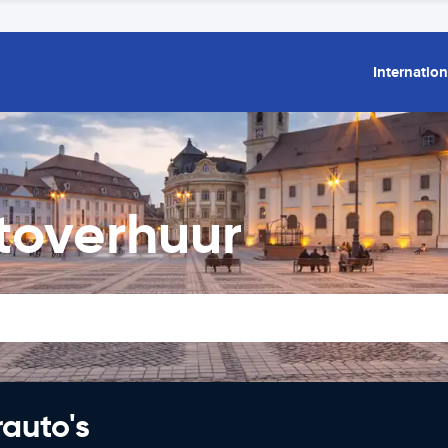
Internation
utoverhuur
rauto's