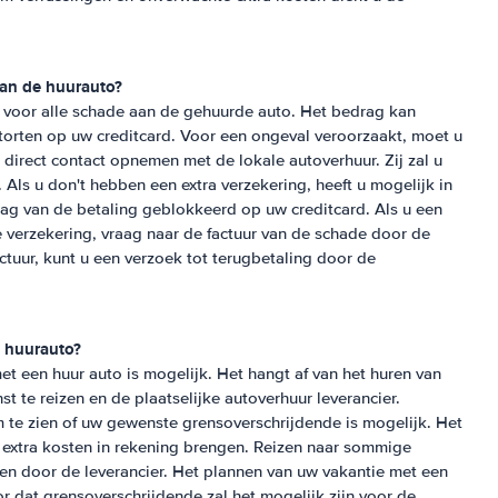
aan de huurauto?
k voor alle schade aan de gehuurde auto. Het bedrag kan
orten op uw creditcard. Voor een ongeval veroorzaakt, moet u
direct contact opnemen met de lokale autoverhuur. Zij zal u
 Als u don't hebben een extra verzekering, heeft u mogelijk in
rag van de betaling geblokkeerd op uw creditcard. Als u een
ie verzekering, vraag naar de factuur van de schade door de
tuur, kunt u een verzoek tot terugbetaling door de
n huurauto?
t een huur auto is mogelijk. Het hangt af van het huren van
st te reizen en de plaatselijke autoverhuur leverancier.
te zien of uw gewenste grensoverschrijdende is mogelijk. Het
extra kosten in rekening brengen. Reizen naar sommige
n door de leverancier. Het plannen van uw vakantie met een
or dat grensoverschrijdende zal het mogelijk zijn voor de