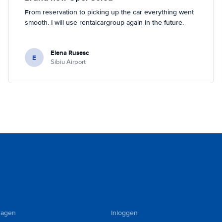
From reservation to picking up the car everything went
smooth. I will use rentalcargroup again in the future.
Elena Rusesc
E
Sibiu Airport
ragen
Inloggen