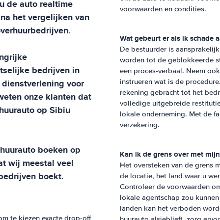
u de auto realtime
voorwaarden en condities.
 na het vergelijken van
overhuurbedrijven.
Wat gebeurt er als ik schade 
De bestuurder is aansprakelij
ngrijke
worden tot de geblokkeerde st
selijke bedrijven in
een proces-verbaal. Neem ook 
 dienstverlening voor
instrueren wat is de procedure.
rekening gebracht tot het bed
weten onze klanten dat
volledige uitgebreide restitut
n huurauto op
Sibiu
lokale onderneming. Met de fac
verzekering.
w huurauto boeken op
Kan ik de grens over met mij
dat wij meestal veel
Het oversteken van de grens me
bedrijven boekt.
de locatie, het land waar u wen
Controleer de voorwaarden om 
lokale agentschap zou kunnen 
landen kan het verboden worde
om te kiezen exacte drop-off
huurauto alsjeblieft, zorg ervo