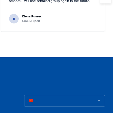
smooth. I will use rentalcargroup again in the future.
Elena Rusesc
E
Sibiu Airport