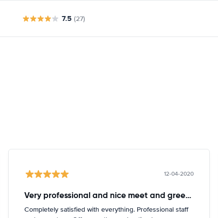
7.5
(27)
12-04-2020
Very professional and nice meet and greeter. Intelligent and caring.
Completely satisfied with everything. Professional staff