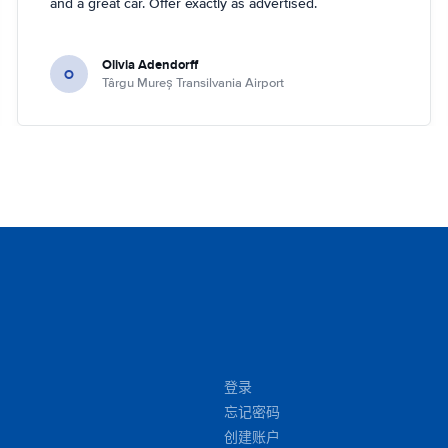
and a great car. Offer exactly as advertised.
Olivia Adendorff
O
Târgu Mureș Transilvania Airport
登录
忘记密码
创建账户