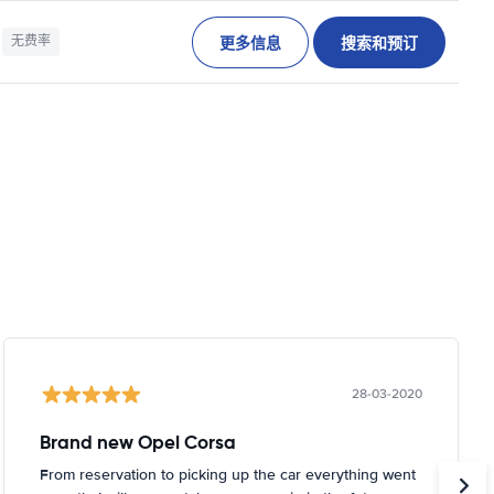
更多信息
搜索和预订
无费率
28-03-2020
Brand new Opel Corsa
From reservation to picking up the car everything went