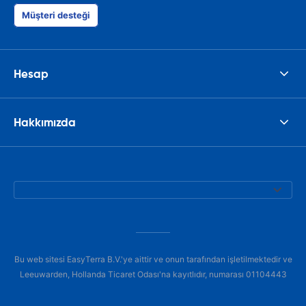
Müşteri desteği
Hesap
Hakkımızda
Bu web sitesi EasyTerra B.V.'ye aittir ve onun tarafından işletilmektedir ve
Leeuwarden, Hollanda Ticaret Odası'na kayıtlıdır, numarası 01104443