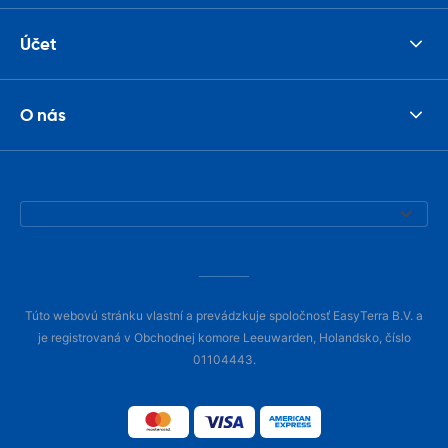
Účet
O nás
Túto webovú stránku vlastní a prevádzkuje spoločnosť EasyTerra B.V. a
je registrovaná v Obchodnej komore Leeuwarden, Holandsko, číslo
01104443.