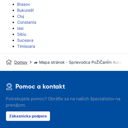
Brasov
Bukurešť
Cluj
Constanta
Iasi
Sibiu
Suceava
Timisoara
Domov
🚙 Mapa stránok - Sprievodca PoŽiČanÍm Auta
Pomoc a kontakt
Potrebujete pomoc? Obráťte sa na našich špecialistov na
prenájom.
Zákaznícka podpora