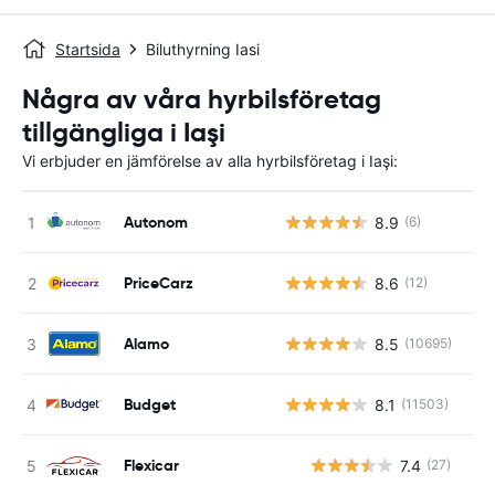
Startsida
Biluthyrning Iasi
Några av våra hyrbilsföretag
tillgängliga i Iaşi
Vi erbjuder en jämförelse av alla hyrbilsföretag i Iaşi:
Autonom
8.9
(6)
PriceCarz
8.6
(12)
Alamo
8.5
(10695)
Budget
8.1
(11503)
Flexicar
7.4
(27)