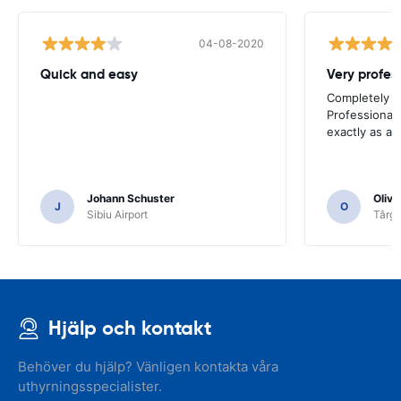
04-08-2020
Quick and easy
Completely sa
Professional 
exactly as ad
Johann Schuster
Olivi
J
O
Sibiu Airport
Târgu
Hjälp och kontakt
Behöver du hjälp? Vänligen kontakta våra
uthyrningsspecialister.