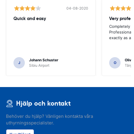
04-08-2020
Quick and easy
Completely sa
Professional 
exactly as ad
Johann Schuster
Olivi
J
O
Sibiu Airport
Târgu
Hjälp och kontakt
Behöver du hjälp? Vänligen kontakta våra
uthyrningsspecialister.