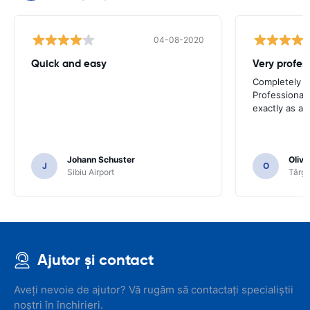
04-08-2020
Quick and easy
Completely sa
Professional 
exactly as ad
Johann Schuster
Olivi
J
O
Sibiu Airport
Târgu
Ajutor și contact
Aveți nevoie de ajutor? Vă rugăm să contactați specialiștii
noștri în închirieri.