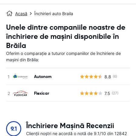
Acasă
Închirieri auto Braila
Unele dintre companiile noastre de
închiriere de mașini disponibile în
Brăila
Oferim o comparație a tuturor companiilor de închiriere de
mașini din Brăila:
Autonom
8.8
(6)
Nu
Flexicar
7.5
(27)
Nu
Închiriere Mașină Recenzii
9.1
Clienții noștri ne acordă o notă de 9.1/10 din 12842