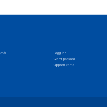
smål
Logg inn
Glemt passord
Opprett konto