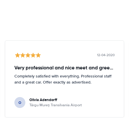
12-04-2020
Very professional and nice meet and greeter. Intelligent and caring.
Completely satisfied with everything. Professional staff
and a great car. Offer exactly as advertised.
Olivia Adendorff
O
Târgu Mureș Transilvania Airport