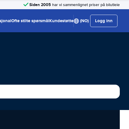
Siden 2005
har vi sammenlignet priser på bilutleie
sjonal
Ofte stilte spørsmål
Kundestøtte
(NO)
Logg inn