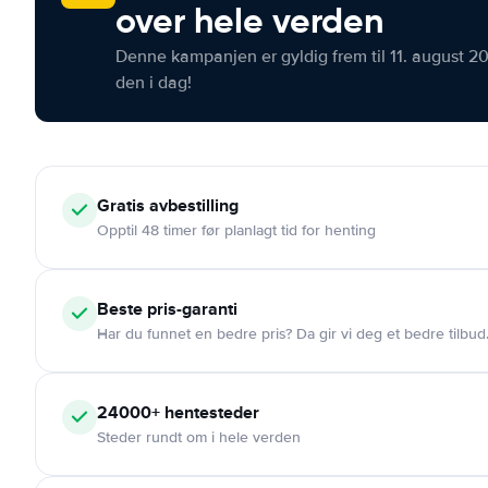
over hele verden
Denne kampanjen er gyldig frem til 11. august 2
den i dag!
Gratis
avbestilling
Opptil 48 timer før planlagt tid for henting
Beste pris-garanti
Har du funnet en bedre pris? Da gir vi deg et bedre tilbud
24000+
hentesteder
Steder rundt om i hele verden