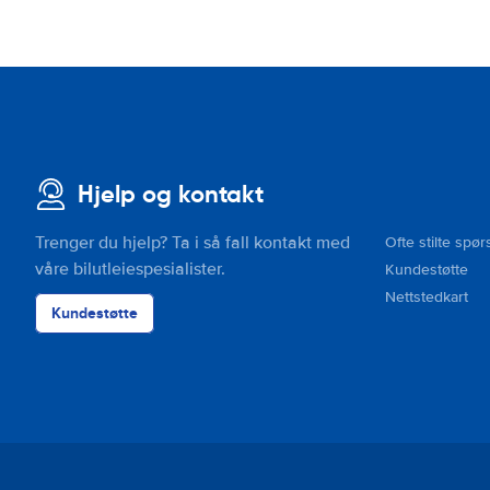
Hjelp og kontakt
Trenger du hjelp? Ta i så fall kontakt med
Ofte stilte spør
våre bilutleiespesialister.
Kundestøtte
Nettstedkart
Kundestøtte