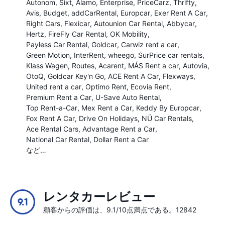
Autonom
Sixt
Alamo
Enterprise
PriceCarz
Thrifty
Avis
Budget
addCarRental
Europcar
Exer Rent A Car
Right Cars
Flexicar
Autounion Car Rental
Abbycar
Hertz
FireFly Car Rental
OK Mobility
Payless Car Rental
Goldcar
Carwiz rent a car
Green Motion
InterRent
wheego
SurPrice car rentals
Klass Wagen
Routes
Acarent
MÁS Rent a car
Autovia
OtoQ
Goldcar Key'n Go
ACE Rent A Car
Flexways
United rent a car
Optimo Rent
Ecovia Rent
Premium Rent a Car
U-Save Auto Rental
Top Rent-a-Car
Mex Rent a Car
Keddy By Europcar
Fox Rent A Car
Drive On Holidays
NÜ Car Rentals
Ace Rental Cars
Advantage Rent a Car
National Car Rental
Dollar Rent a Car
など…
レンタカーレビュー
9.1
顧客からの評価は、9.1/10点満点である。12842