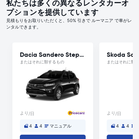
私たちは多くの異なるレンタカーオ
プションを提供しています
見積もりをお取りいただくと、50% 引きで ルーマニア で車がレ
ンタルできます。
Dacia Sandero Stepway
Skoda Sca
またはそれに類するもの
またはそれに類す
より
より
/日
/日
4
4
マニュアル
4
4