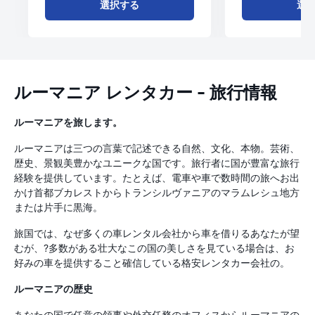
選択する
選
ルーマニア レンタカー - 旅行情報
ルーマニアを旅します。
ルーマニアは三つの言葉で記述できる自然、文化、本物。芸術、
歴史、景観美豊かなユニークな国です。旅行者に国が豊富な旅行
経験を提供しています。たとえば、電車や車で数時間の旅へお出
かけ首都ブカレストからトランシルヴァニアのマラムレシュ地方
または片手に黒海。
旅国では、なぜ多くの車レンタル会社から車を借りるあなたが望
むが、?多数がある壮大なこの国の美しさを見ている場合は、お
好みの車を提供すること確信している格安レンタカー会社の。
ルーマニアの歴史
あなたの国で任意の領事や外交任務のオフィスからルーマニアの