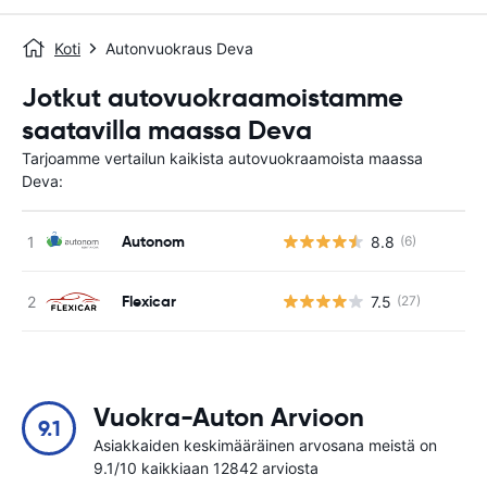
Koti
Autonvuokraus Deva
Jotkut autovuokraamoistamme
saatavilla maassa Deva
Tarjoamme vertailun kaikista autovuokraamoista maassa
Deva:
Autonom
8.8
(6)
Ei
Flexicar
7.5
(27)
Ei
Vuokra-Auton Arvioon
9.1
Asiakkaiden keskimääräinen arvosana meistä on
9.1/10 kaikkiaan 12842 arviosta