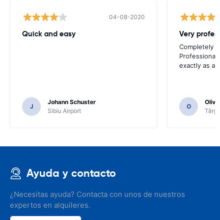
04-08-2020
Quick and easy
Completely sa
Professional 
exactly as ad
Johann Schuster
Olivi
J
O
Sibiu Airport
Târgu
Ayuda y contacto
¿Necesitas ayuda? Contacta con unos de nuestros
expertos en alquileres.