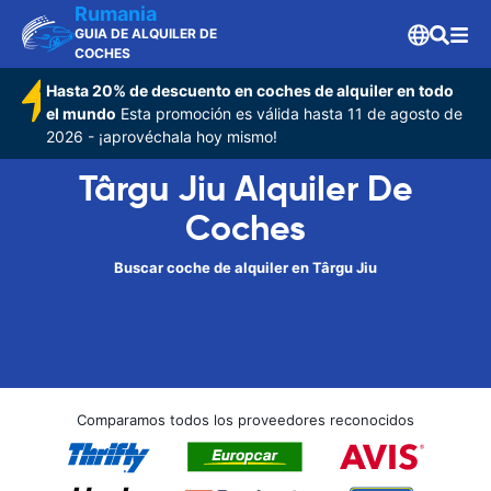
Rumania
GUIA DE ALQUILER DE
COCHES
Hasta 20% de descuento en coches de alquiler en todo
el mundo
Esta promoción es válida hasta 11 de agosto de
2026 - ¡aprovéchala hoy mismo!
Târgu Jiu Alquiler De
Coches
Buscar coche de alquiler en Târgu Jiu
Comparamos todos los proveedores reconocidos