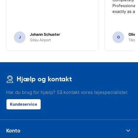
Professional 
exactly as ad
Johann Schuster
Olivi
J
O
Sibiu Airport
Târgu
Hjælp og kontakt
Har du brug for hjælp? Så kontakt vores lejespecialister.
Kundeservice
Konto