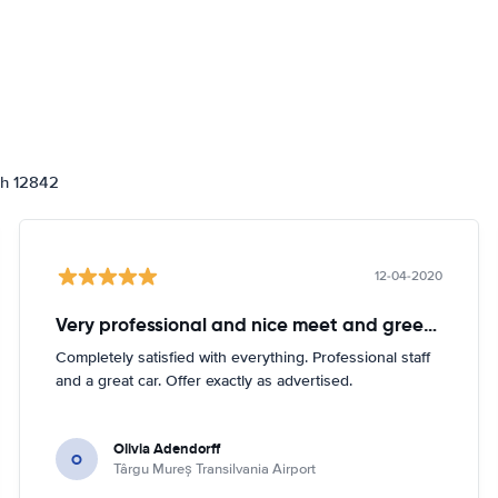
ch 12842
12-04-2020
Very professional and nice meet and greeter. Intelligent and caring.
Completely satisfied with everything. Professional staff
and a great car. Offer exactly as advertised.
Olivia Adendorff
O
Târgu Mureș Transilvania Airport