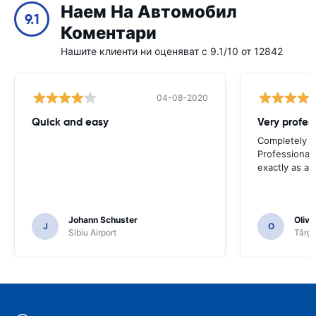
Наем На Автомобил
9.1
Коментари
Нашите клиенти ни оценяват с 9.1/10 от 12842
04-08-2020
Quick and easy
Completely sa
Professional 
exactly as ad
Johann Schuster
Olivi
J
O
Sibiu Airport
Târgu