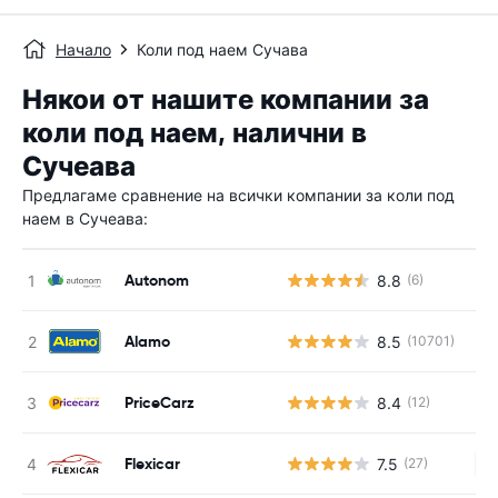
Начало
Коли под наем Сучава
Някои от нашите компании за
коли под наем, налични в
Сучеава
Предлагаме сравнение на всички компании за коли под
наем в Сучеава:
Autonom
8.8
(6)
Alamo
8.5
(10701)
PriceCarz
8.4
(12)
Flexicar
7.5
(27)
Н