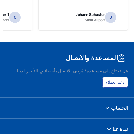
ndorff
Johann Schuster
O
J
irport
Sibiu Airport
المساعدة والاتصال
هل تحتاج إلى مساعدة؟ يُرجى الاتصال بأخصائيي التأجير لدينا.
دعم العملاء
الحساب
نبذة عنا